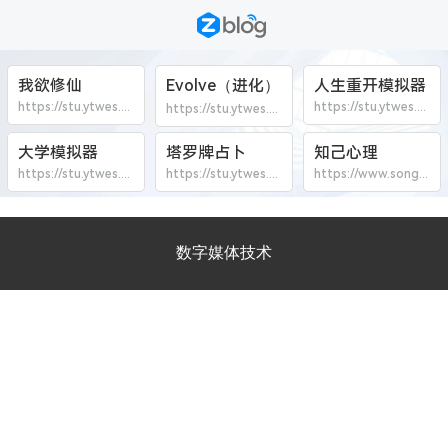
我欲修仙
Evolve（进化）
人生重开模拟器
https://stu.ytwes.com/?woyuxiuxian
https://stu.ytwes.com/?liferestart
https://stu.ytwes.com/?evolve
大学模拟器
塔罗牌占卜
知己心理
https://stu.ytwes.com/?university
https://stu.ytwes.com/tlp/
https://www.songyinuo.com/scale/
数字媒体技术