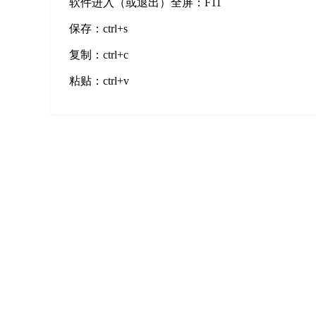
软件进入（或退出）全屏：F11
保存：ctrl+s
复制：ctrl+c
粘贴：ctrl+v